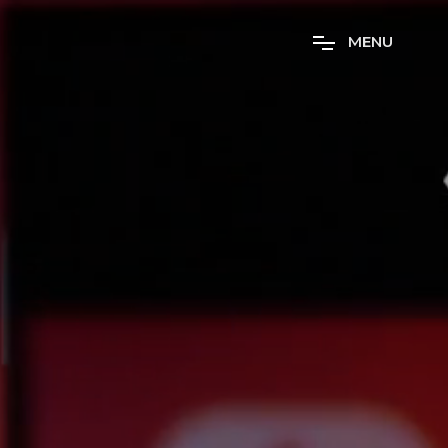
M
E
N
U